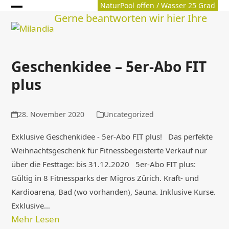
Skip
NaturPool offen / Wasser 25 Grad
Archiv
Open
Close
Gerne beantworten wir hier Ihre
to
content
mobile
mobile
menu
menu
Geschenkidee – 5er-Abo FIT
plus
28. November 2020
Uncategorized
Exklusive Geschenkidee - 5er-Abo FIT plus! Das perfekte
Weihnachtsgeschenk für Fitnessbegeisterte Verkauf nur
über die Festtage: bis 31.12.2020 5er-Abo FIT plus:
Gültig in 8 Fitnessparks der Migros Zürich. Kraft- und
Kardioarena, Bad (wo vorhanden), Sauna. Inklusive Kurse.
Exklusive…
Mehr Lesen