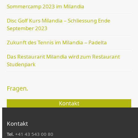
Sommercamp 2023 im Milandia
Disc Golf Kurs Milandia – Schliessung Ende
September 2023
Zukunft des Tennis im Milandia – Padelta
Das Restaurant Milandia wird zum Restaurant
Studenpark
Fragen.
Kontakt
Kontakt
Tel.
+41 43 543 00 80