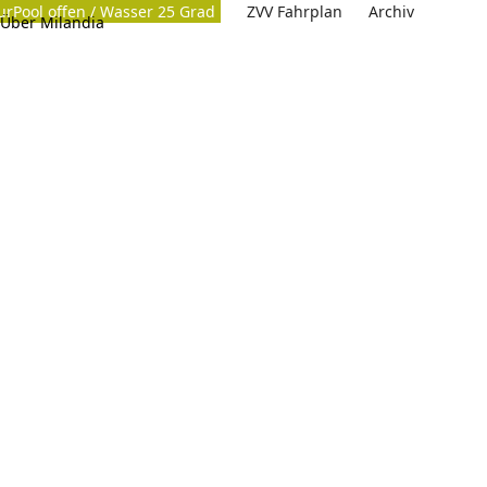
urPool offen / Wasser 25 Grad
ZVV Fahrplan
Archiv
Über Milandia