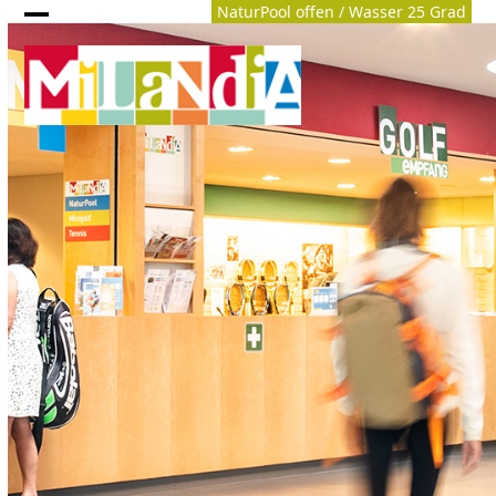
Skip
NaturPool offen / Wasser 25 Grad
Archiv
Open
Close
to
content
mobile
mobile
menu
menu