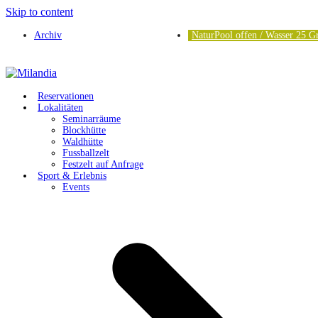
Skip to content
Archiv
NaturPool offen / Wasser 25 G
Reservationen
Lokalitäten
Seminarräume
Blockhütte
Waldhütte
Fussballzelt
Festzelt auf Anfrage
Sport & Erlebnis
Events