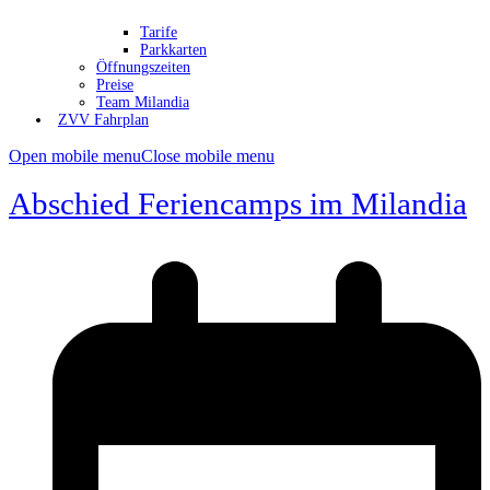
Tarife
Parkkarten
Öffnungszeiten
Preise
Team Milandia
ZVV Fahrplan
Open mobile menu
Close mobile menu
Abschied Feriencamps im Milandia