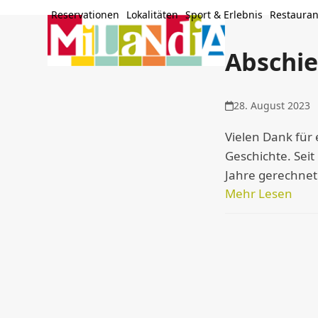
Skip
Reservationen
Lokalitäten
Sport & Erlebnis
Restauran
to
content
Abschie
28. August 2023
Vielen Dank für 
Geschichte. Sei
Jahre gerechnet
Mehr Lesen