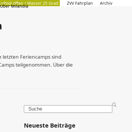
urPool offen / Wasser 25 Grad
ZVV Fahrplan
Archiv
Über Milandia
a
e letzten Feriencamps sind
n Camps teilgenommen. Über die
Search
Neueste Beiträge