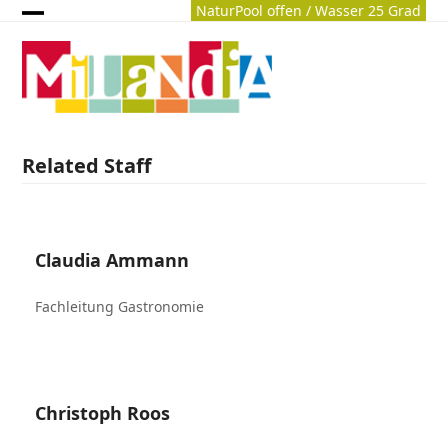
Skip
NaturPool offen / Wasser 25 Grad
Archiv
Open
Close
to
content
mobile
mobile
menu
menu
Related Staff
Claudia Ammann
Fachleitung Gastronomie
Christoph Roos