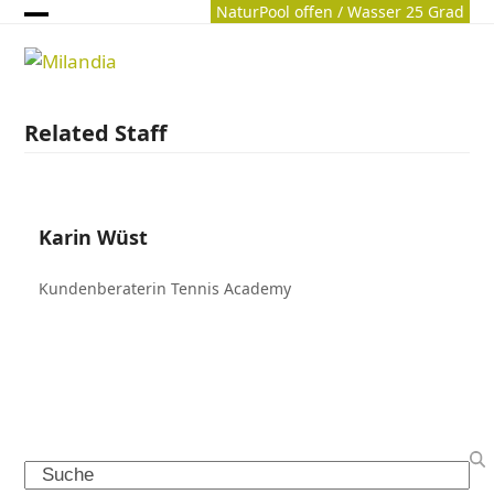
Skip
NaturPool offen / Wasser 25 Grad
Archiv
Open
Close
to
content
mobile
mobile
menu
menu
Related Staff
Karin Wüst
Kundenberaterin Tennis Academy
Search